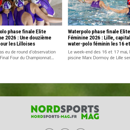
lo phase finale Elite
Waterpolo phase finale Elit
ne 2026 : Une douzième
Féminine 2026 : Lille, capita
pour les Lilloises
water-polo féminin les 16 e
a pas eu de round d’observation
Le week-end des 16 et 17 mai, 
Final Four du Championnat...
piscine Marx Dormoy de Lille sera