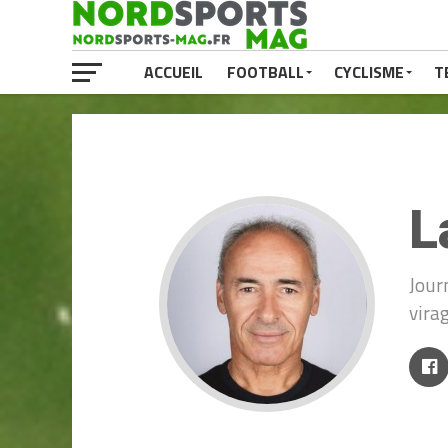
ACCUEIL
FOOTBALL
CYCLISME
T
L
Jour
vira