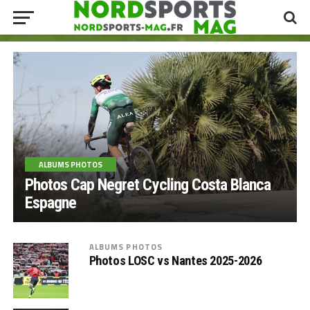
ALBUMS PHOTOS
Photos Cap Negret Cycling Costa Blanca
Espagne
ALBUMS PHOTOS
Photos LOSC vs Nantes 2025-2026