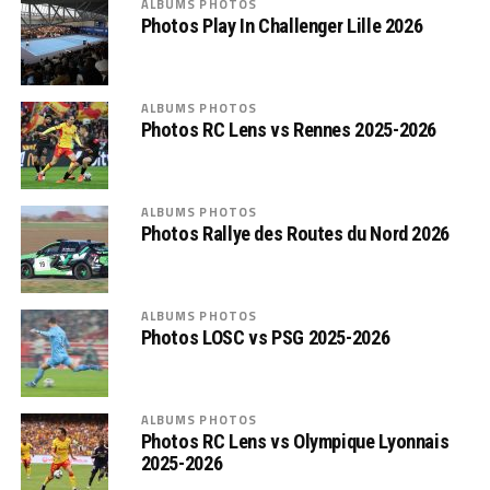
ALBUMS PHOTOS
Photos Play In Challenger Lille 2026
ALBUMS PHOTOS
Photos RC Lens vs Rennes 2025-2026
ALBUMS PHOTOS
Photos Rallye des Routes du Nord 2026
ALBUMS PHOTOS
Photos LOSC vs PSG 2025-2026
ALBUMS PHOTOS
Photos RC Lens vs Olympique Lyonnais
2025-2026