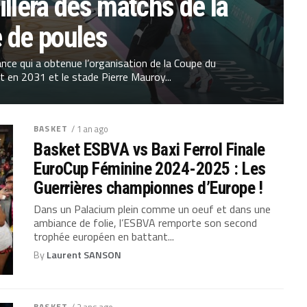
illera des matchs de la
 de poules
ance qui a obtenue l’organisation de la Coupe du
en 2031 et le stade Pierre Mauroy...
BASKET
/ 1 an ago
Basket ESBVA vs Baxi Ferrol Finale
EuroCup Féminine 2024-2025 : Les
Guerrières championnes d’Europe !
Dans un Palacium plein comme un oeuf et dans une
ambiance de folie, l’ESBVA remporte son second
trophée européen en battant...
By
Laurent SANSON
BASKET
/ 2 ans ago