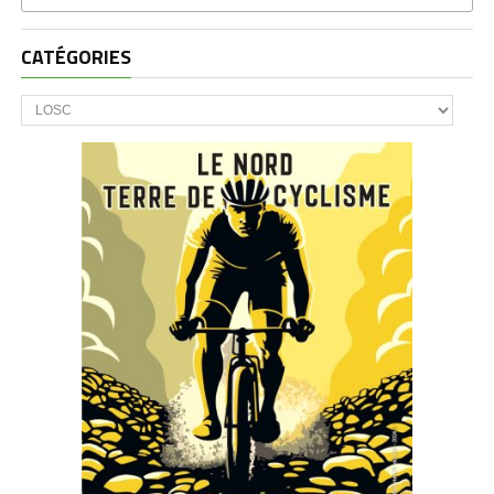
CATÉGORIES
CATÉGORIES