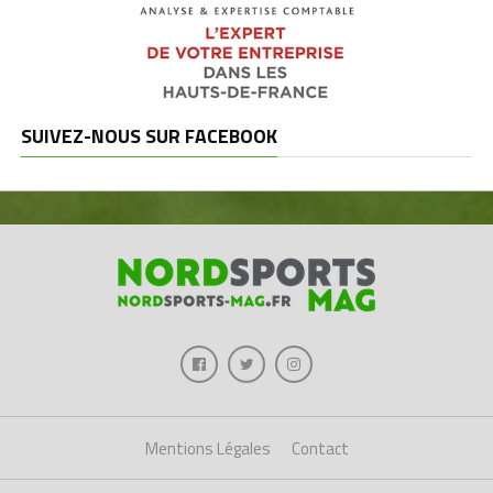
SUIVEZ-NOUS SUR FACEBOOK
Mentions Légales
Contact