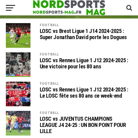
FOOTBALL
LOSC vs Brest Ligue 1 J14 2024-2025 :
Super Jonathan David porte les Dogues
FOOTBALL
LOSC vs Rennes Ligue 1 J12 2024-2025 :
Une victoire pour les 80 ans
FOOTBALL
LOSC vs Rennes Ligue 1 J12 2024-2025 :
Le LOSC fête ses 80 ans ce week-end
FOOTBALL
LOSC vs JUVENTUS CHAMPIONS
LEAGUE J4 24-25 : UN BON POINT POUR
LILLE