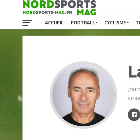
ACCUEIL
FOOTBALL
CYCLISME
T
L
Jour
vira