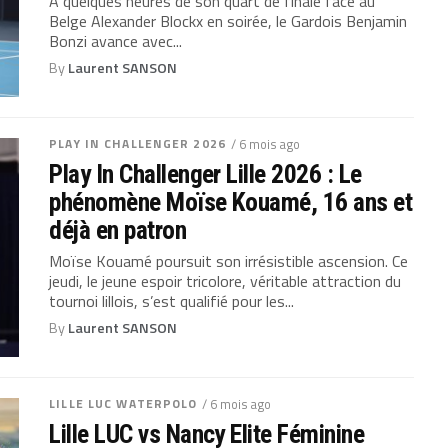
À quelques heures de son quart de finale face au
Belge Alexander Blockx en soirée, le Gardois Benjamin
Bonzi avance avec...
By
Laurent SANSON
PLAY IN CHALLENGER 2026
/ 6 mois ago
Play In Challenger Lille 2026 : Le
phénomène Moïse Kouamé, 16 ans et
déjà en patron
Moïse Kouamé poursuit son irrésistible ascension. Ce
jeudi, le jeune espoir tricolore, véritable attraction du
tournoi lillois, s’est qualifié pour les...
By
Laurent SANSON
LILLE LUC WATERPOLO
/ 6 mois ago
Lille LUC vs Nancy Elite Féminine