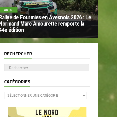
AUTO
Rallye de Fourmies en Avesnois 2026 : Le
Normand Marc Amourette remporte la
44e édition
RECHERCHER
CATÉGORIES
CATÉGORIES