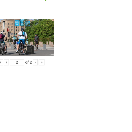
«
‹
of
2
›
»