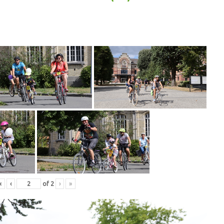
«
‹
of
2
›
»