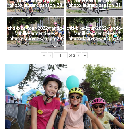
photo-laurent-sanson-28
photo-laurent-sanson-31
chti-bike-tour-2022-rando-
chti-bike-tour-2022-rando-
famille-armentieres-
famille-armentieres-
photo-laurent-sanson-29
photo-laurent-sanson-32
«
‹
of
2
›
»