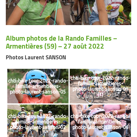
Album photos de la Rando Familles –
Armentières (59) – 27 août 2022
Photos Laurent SANSON
chti-bike-tour-2022-rando-
chti-bike-tour-2022-rando-
famille-armentieres-
famille-armentieres-
photo-laurent-sanson-01
photo-laurent-sanson-05
(1)
chti-bike-tour-2022-rando-
chti-bike-tour-2022-rando-
famille-armentieres-
famille-armentieres-
photo-laurent-sanson-02
photo-laurent-sanson-06