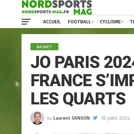
ACCUEIL
FOOTBALL
CYCLISME
T
BASKET
JO PARIS 20
FRANCE S’IM
LES QUARTS
by
Laurent SANSON
30 juillet 2024