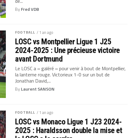
de...
By
Fred VDB
FOOTBALL
/ 1 an ago
LOSC vs Montpellier Ligue 1 J25
2024-2025 : Une précieuse victoire
avant Dortmund
Le LOSC a « galéré » pour venir à bout de Montpellier,
la lanterne rouge. Victorieux 1-0 sur un but de
Jonathan David,...
By
Laurent SANSON
FOOTBALL
/ 1 an ago
LOSC vs Monaco Ligue 1 J23 2024-
2025 : Haraldsson double la mise et