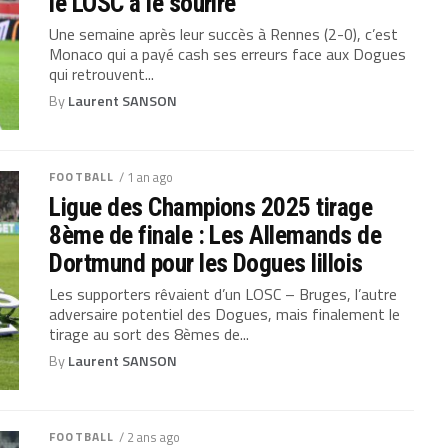
le LOSC a le sourire
Une semaine après leur succès à Rennes (2-0), c’est
Monaco qui a payé cash ses erreurs face aux Dogues
qui retrouvent...
By
Laurent SANSON
FOOTBALL
/ 1 an ago
Ligue des Champions 2025 tirage
8ème de finale : Les Allemands de
Dortmund pour les Dogues lillois
Les supporters rêvaient d’un LOSC – Bruges, l’autre
adversaire potentiel des Dogues, mais finalement le
tirage au sort des 8èmes de...
By
Laurent SANSON
FOOTBALL
/ 2 ans ago