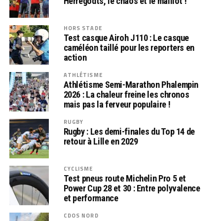
Herregodts, le chaos et le maillot !
HORS STADE
Test casque Airoh J110 : Le casque
caméléon taillé pour les reporters en
action
ATHLÉTISME
Athlétisme Semi-Marathon Phalempin
2026 : La chaleur freine les chronos
mais pas la ferveur populaire !
RUGBY
Rugby : Les demi-finales du Top 14 de
retour à Lille en 2029
CYCLISME
Test pneus route Michelin Pro 5 et
Power Cup 28 et 30 : Entre polyvalence
et performance
CDOS NORD