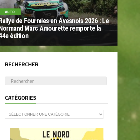
AUTO
Rallye de Fourmies en Avesnois 2026 : Le
Normand Marc Amourette remporte la
44e édition
RECHERCHER
CATÉGORIES
CATÉGORIES