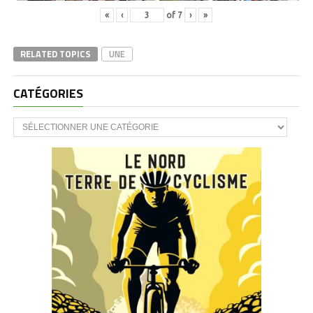
«
‹
of
7
›
»
RELATED TOPICS
UNE
CATÉGORIES
CATÉGORIES