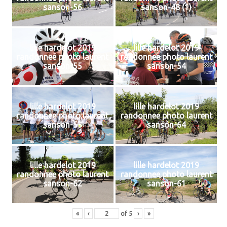
sanson-56
sanson-48 (1)
lille hardelot 2019
lille hardelot 2019
randonnee photo laurent
randonnee photo laurent
sanson-55
sanson-54
lille hardelot 2019
lille hardelot 2019
randonnee photo laurent
randonnee photo laurent
sanson-53
sanson-64
lille hardelot 2019
lille hardelot 2019
randonnee photo laurent
randonnee photo laurent
sanson-62
sanson-61
«
‹
of
5
›
»