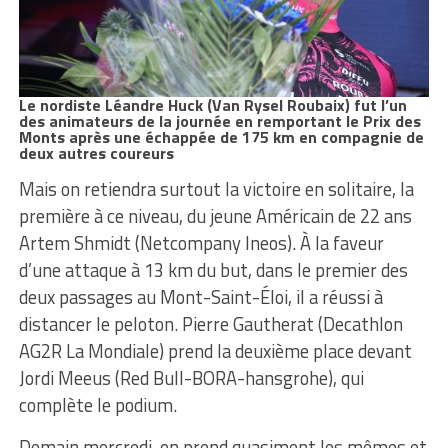
Le nordiste Léandre Huck (Van Rysel Roubaix) fut l’un
des animateurs de la journée en remportant le Prix des
Monts après une échappée de 175 km en compagnie de
deux autres coureurs
Mais on retiendra surtout la victoire en solitaire, la
première à ce niveau, du jeune Américain de 22 ans
Artem Shmidt (Netcompany Ineos). À la faveur
d’une attaque à 13 km du but, dans le premier des
deux passages au Mont-Saint-Éloi, il a réussi à
distancer le peloton. Pierre Gautherat (Decathlon
AG2R La Mondiale) prend la deuxième place devant
Jordi Meeus (Red Bull-BORA-hansgrohe), qui
complète le podium.
Demain mercredi, on prend quasiment les mêmes et