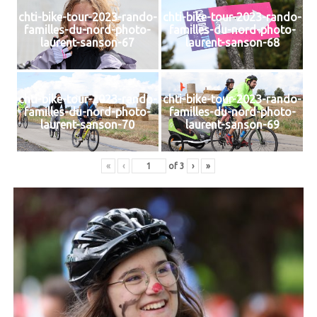
chti-bike-tour-2023-rando-
chti-bike-tour-2023-rando-
familles-du-nord-photo-
familles-du-nord-photo-
laurent-sanson-67
laurent-sanson-68
chti-bike-tour-2023-rando-
chti-bike-tour-2023-rando-
familles-du-nord-photo-
familles-du-nord-photo-
laurent-sanson-70
laurent-sanson-69
«
‹
of
3
›
»