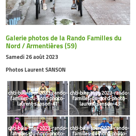
Galerie photos de la Rando Familles du
Nord / Armentières (59)
Samedi 26 août 2023
Photos Laurent SANSON
chti-bike-tour-2023-rando-
chti-bike-tour-2023-rando-
familles-du-nord-photo-
familles-du-nord-photo-
laurent-sanson-41
laurent-sanson-43
chti-bike-tour-2023-rando-
chti-bike-tour-2023-rando-
familles-du-nord-photo-
familles-du-nord-photo-