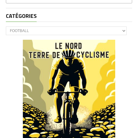
CATÉGORIES
CATÉGORIES