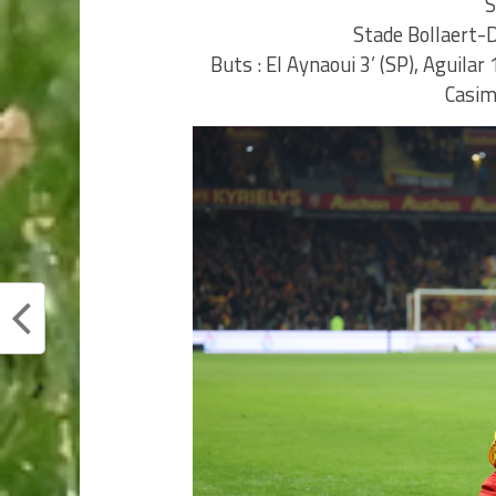
S
Stade Bollaert-D
Buts : El Aynaoui 3’ (SP), Aguilar
Casim