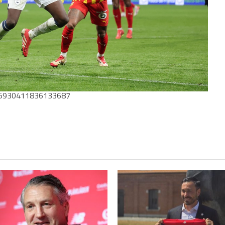
895930411836133687