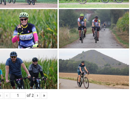
«
‹
of
2
›
»