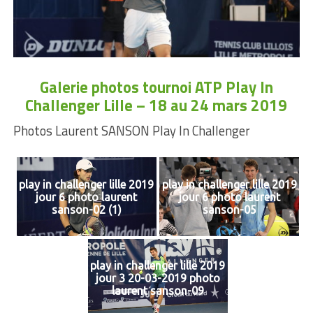
Galerie photos tournoi ATP Play In
Challenger Lille – 18 au 24 mars 2019
Photos Laurent SANSON Play In Challenger
play in challenger lille 2019
play in challenger lille 2019
jour 6 photo laurent
jour 6 photo laurent
sanson-02 (1)
sanson-05
play in challenger lille 2019
jour 3 20-03-2019 photo
laurent sanson-09