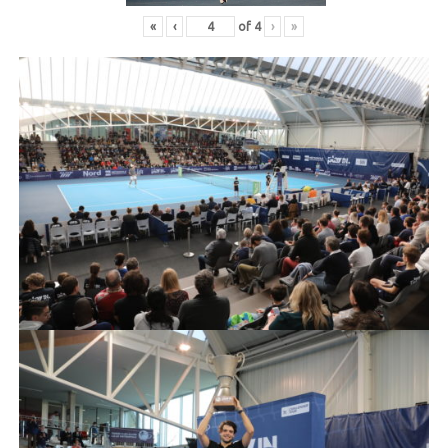
«
‹
of
4
›
»