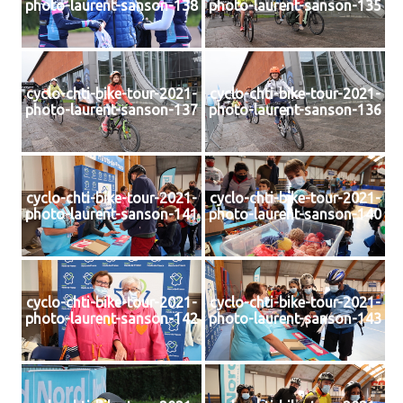
photo-laurent-sanson-138
photo-laurent-sanson-135
cyclo-chti-bike-tour-2021-
cyclo-chti-bike-tour-2021-
photo-laurent-sanson-137
photo-laurent-sanson-136
cyclo-chti-bike-tour-2021-
cyclo-chti-bike-tour-2021-
photo-laurent-sanson-141
photo-laurent-sanson-140
cyclo-chti-bike-tour-2021-
cyclo-chti-bike-tour-2021-
photo-laurent-sanson-142
photo-laurent-sanson-143