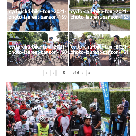
cyclo-chti-bike-tour-2021-
cyclo-chti-bike-tour-2021-
photo-laurent-sanson-159
photo-laurent-sanson-163
cyclo-chti-bike-tour-2021-
cyclo-chti-bike-tour-2021-
photo-laurent-sanson-160
photo-laurent-sanson-161
«
‹
of
6
›
»