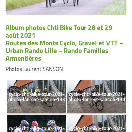
Album photos Chti Bike Tour 28 et 29
août 2021
Routes des Monts Cyclo, Gravel et VTT –
Urban Rando Lille – Rando Familles
Armentières
Photos Laurent SANSON
cyclo-chti-bike-tour-2021-
cyclo-chti-bike-tour-2021-
photo-laurent-sanson-133
photo-laurent-sanson-134
cyclo-chti-bike-tour-2021-
cyclo-chti-bike-tour-2021-