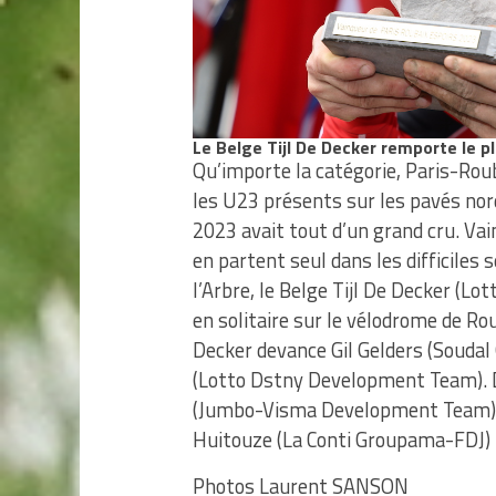
Le Belge Tijl De Decker remporte le p
Qu’importe la catégorie, Paris-Roub
les U23 présents sur les pavés nor
2023 avait tout d’un grand cru. Vai
en partent seul dans les difficiles
l’Arbre, le Belge Tijl De Decker (L
en solitaire sur le vélodrome de Rou
Decker devance Gil Gelders (Soudal
(Lotto Dstny Development Team). De
(Jumbo-Visma Development Team) pr
Huitouze (La Conti Groupama-FDJ) p
Photos Laurent SANSON