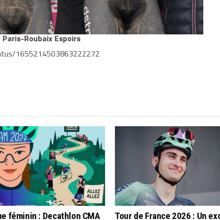
u Paris-Roubaix Espoirs
/status/1655214503863222272
me féminin : Decathlon CMA
Tour de France 2026 : Un ex