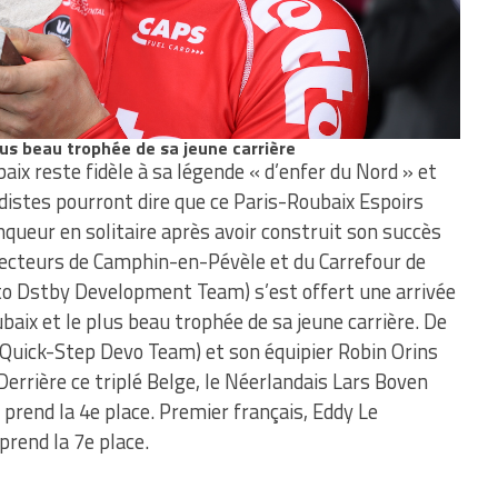
lus beau trophée de sa jeune carrière
aix reste fidèle à sa légende « d’enfer du Nord » et
distes pourront dire que ce Paris-Roubaix Espoirs
nqueur en solitaire après avoir construit son succès
 secteurs de Camphin-en-Pévèle et du Carrefour de
otto Dstby Development Team) s’est offert une arrivée
baix et le plus beau trophée de sa jeune carrière. De
 Quick-Step Devo Team) et son équipier Robin Orins
rrière ce triplé Belge, le Néerlandais Lars Boven
end la 4e place. Premier français, Eddy Le
rend la 7e place.