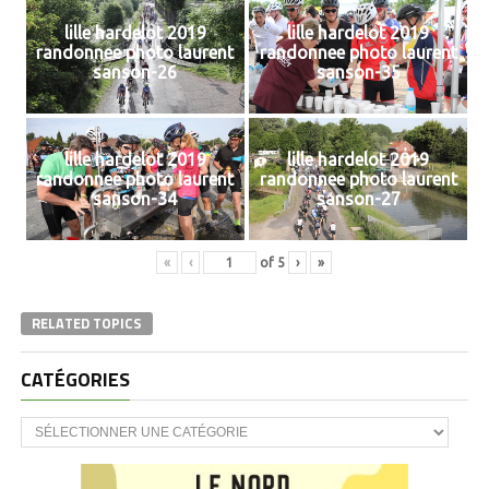
lille hardelot 2019
lille hardelot 2019
randonnee photo laurent
randonnee photo laurent
sanson-26
sanson-35
lille hardelot 2019
lille hardelot 2019
randonnee photo laurent
randonnee photo laurent
sanson-34
sanson-27
«
‹
of
5
›
»
RELATED TOPICS
CATÉGORIES
CATÉGORIES