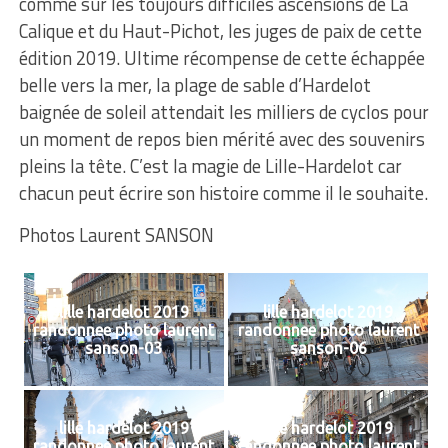
comme sur les toujours difficiles ascensions de La
Calique et du Haut-Pichot, les juges de paix de cette
édition 2019. Ultime récompense de cette échappée
belle vers la mer, la plage de sable d’Hardelot
baignée de soleil attendait les milliers de cyclos pour
un moment de repos bien mérité avec des souvenirs
pleins la tête. C’est la magie de Lille-Hardelot car
chacun peut écrire son histoire comme il le souhaite.
Photos Laurent SANSON
lille hardelot 2019
lille hardelot 2019
randonnee photo laurent
randonnee photo laurent
sanson-03
sanson-06
lille hardelot 2019
lille hardelot 2019
randonnee photo laurent
randonnee photo laurent