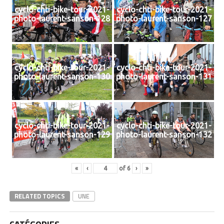
cyclo-chti-bike-tour-2021-
cyclo-chti-bike-tour-2021-
photo-laurent-sanson-128
photo-laurent-sanson-127
cyclo-chti-bike-tour-2021-
cyclo-chti-bike-tour-2021-
photo-laurent-sanson-130
photo-laurent-sanson-131
cyclo-chti-bike-tour-2021-
cyclo-chti-bike-tour-2021-
photo-laurent-sanson-129
photo-laurent-sanson-132
«
‹
of
6
›
»
RELATED TOPICS
UNE