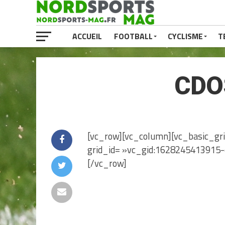
ACCUEIL
FOOTBALL
CYCLISME
T
CDO
[vc_row][vc_column][vc_basic_gr
grid_id= »vc_gid:1628245413915-
[/vc_row]