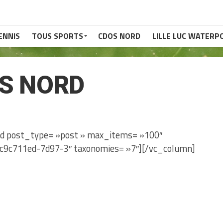
ENNIS
TOUS SPORTS
CDOS NORD
LILLE LUC WATERP
S NORD
id post_type= »post » max_items= »100″
c9c711ed-7d97-3″ taxonomies= »7″][/vc_column]