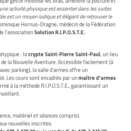
aque geste mobilise les bras, améliore la posture et
une activité physique est essentiel dans les suites
tée est un moyen ludique et élégant de retrouver le
Dominique Hornus-Dragne, médecin de la Fédération
e l’association
Solution R.I.P.O.S.T.E.
atypique : la
crypte Saint-Pierre Saint-Paul
, un lieu
e de la Nouvelle Aventure. Accessible facilement (à
ec parking), la salle d’armes offre un
é. Les cours sont encadrés par un
maître d’armes
rmé à la méthode R.I.P.O.S.T.E., garantissant un
veillant.
cence, matériel et séances compris).
aux nouvelles inscrites.