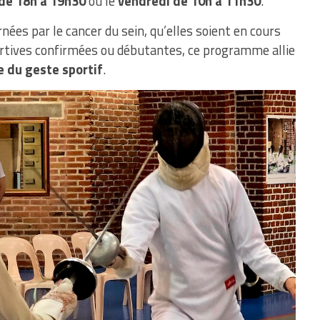
 de 18h à 19h30
ou le
vendredi de 10h à 11h30
.
ées par le cancer du sein, qu’elles soient en cours
ortives confirmées ou débutantes, ce programme allie
e du geste sportif
.