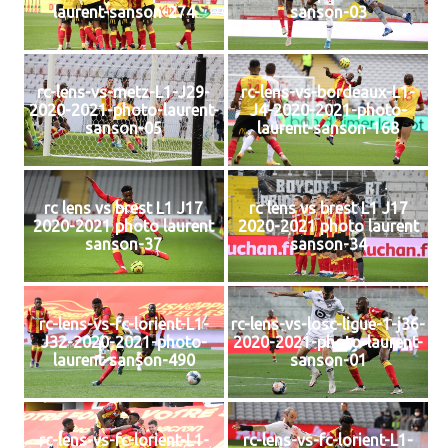
laurent-sanson-274
sanson-03
rc-lens-vs-metz-L1-J29-
rc-lens-vs-bordeaux-L1-
2020-2021-photo-laurent-
J4-2020-2021-photo-
sanson-05
laurent-sanson-168
rc lens vs brest L1 J17
rc lens vs brest L1 J17
2020-2021 photo laurent
2020-2021 photo laurent
sanson-37
sanson-34
rc-lens-vs-fc-lorient-L1-
rc-lens-vs-losc-ligue-1-j36-
J32-2020-2021-photo-
2020-2021-photo-laurent-
laurent-sanson-490
sanson-01
rc-lens-vs-fc-lorient-L1-
rc-lens-vs-fc-lorient-L1-