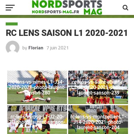
RC LENS SAISON L1 2020-2021
by
Florian
7 juin 2021
rc-lens-vs-nimes-L1-J34-
rc-lens-vs-saint-etienne-
2020-2021-photo-laurent-
L1-J6-2020-2021-photo-
sanson-280
laurent-sanson-239
rc-lens-vs-psg-L1-J2-20-
rc-lens-vs-montpellier-L1-
21-photo-laurent-sanson-
J14-2020-2021-photo-
254
laurent-sanson-204