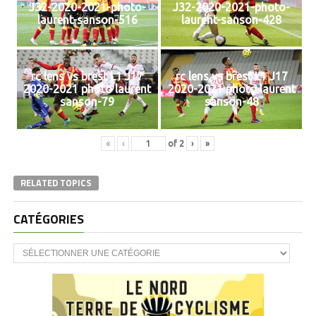
J32-2020-2021-photo-
J32-2020-2021-photo-
laurent-sanson-516
laurent-sanson-428
rc lens vs brest L1 J17
rc lens vs brest L1 J17
2020-2021 photo laurent
2020-2021 photo laurent
sanson-79
sanson-48
«
‹
of
2
›
»
RELATED TOPICS
CATÉGORIES
CATÉGORIES