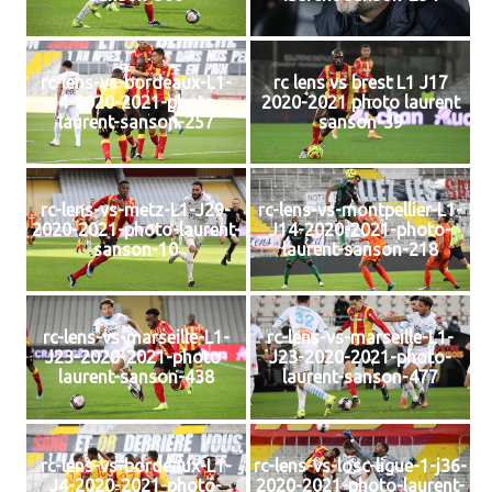
rc-lens-vs-bordeaux-L1-
rc lens vs brest L1 J17
J4-2020-2021-photo-
2020-2021 photo laurent
laurent-sanson-257
sanson-39
rc-lens-vs-metz-L1-J29-
rc-lens-vs-montpellier-L1-
2020-2021-photo-laurent-
J14-2020-2021-photo-
sanson-10
laurent-sanson-218
rc-lens-vs-marseille-L1-
rc-lens-vs-marseille-L1-
J23-2020-2021-photo-
J23-2020-2021-photo-
laurent-sanson-438
laurent-sanson-477
rc-lens-vs-bordeaux-L1-
rc-lens-vs-losc-ligue-1-j36-
J4-2020-2021-photo-
2020-2021-photo-laurent-