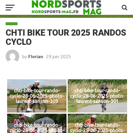
CHTI BIKE TOUR 2025 RANDOS
CYCLO
by
Florian
29 juin 2025
chti-bike-tour-rando-
chti-bike-tour-rando-
cyclo-28-06-2025-photo-
cyclo-28-06-2025-photo-
laurent-sanson-309
laurent-sanson-301
chti-bike-tour-rando-
chti-bike-tour-rando-
cyclo-28-06-2025-photo-
cyclo-28-06-2025-photo-