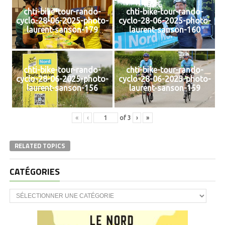
chti-bike-tour-rando-
chti-bike-tour-rando-
cyclo-28-06-2025-photo-
cyclo-28-06-2025-photo-
laurent-sanson-179
laurent-sanson-160
chti-bike-tour-rando-
chti-bike-tour-rando-
cyclo-28-06-2025-photo-
cyclo-28-06-2025-photo-
laurent-sanson-156
laurent-sanson-159
«
‹
of
3
›
»
RELATED TOPICS
CATÉGORIES
CATÉGORIES