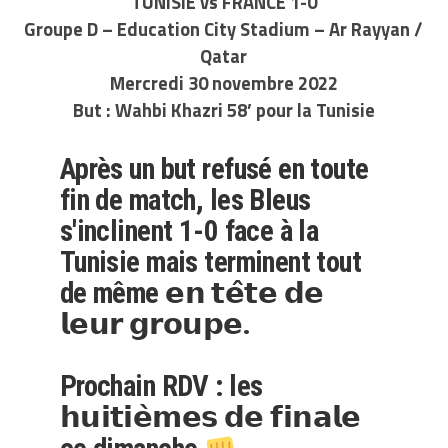
TUNISIE vs FRANCE 1-0
Groupe D – Education City Stadium – Ar Rayyan /
Qatar
Mercredi 30 novembre 2022
But : Wahbi Khazri 58’ pour la Tunisie
Après un but refusé en toute
fin de match, les Bleus
s'inclinent 1-0 face à la
Tunisie mais terminent tout
de même 𝗲𝗻 𝘁𝗲̂𝘁𝗲 𝗱𝗲
𝗹𝗲𝘂𝗿 𝗴𝗿𝗼𝘂𝗽𝗲.
Prochain RDV : les
𝗵𝘂𝗶𝘁𝗶𝗲̀𝗺𝗲𝘀 𝗱𝗲 𝗳𝗶𝗻𝗮𝗹𝗲