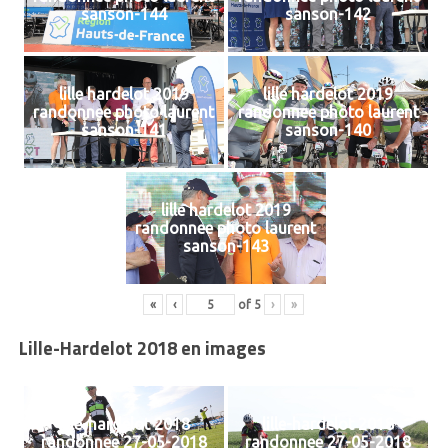
sanson-144
sanson-142
lille hardelot 2019
lille hardelot 2019
randonnee photo laurent
randonnee photo laurent
sanson-141
sanson-140
lille hardelot 2019
randonnee photo laurent
sanson-143
«
‹
of
5
›
»
Lille-Hardelot 2018 en images
lille-hardelot 2018
lille-hardelot 2018
randonnee 27-05-2018
randonnee 27-05-2018