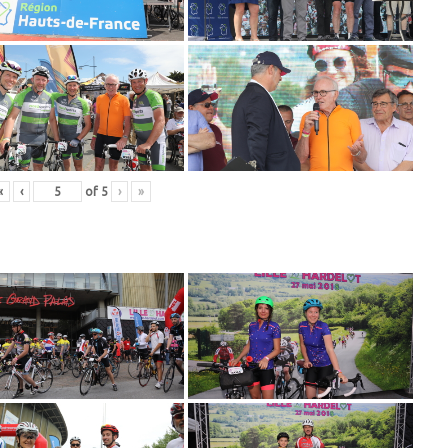
«
‹
of
5
›
»