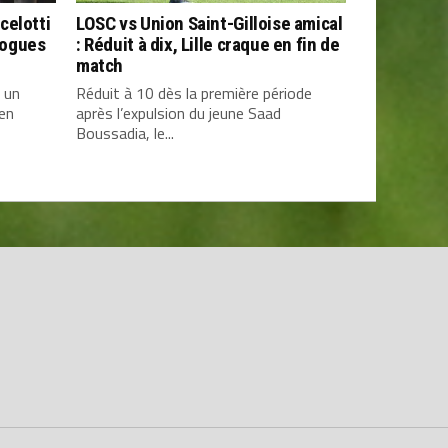
celotti
LOSC vs Union Saint-Gilloise amical
Dogues
: Réduit à dix, Lille craque en fin de
match
 un
Réduit à 10 dès la première période
 en
après l’expulsion du jeune Saad
Boussadia, le...