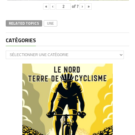
«
‹
of
7
›
»
RELATED TOPICS
UNE
CATÉGORIES
CATÉGORIES