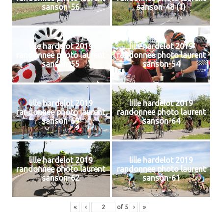
sanson-56
sanson-48 (1)
lille hardelot 2019
lille hardelot 2019
randonnee photo laurent
randonnee photo laurent
sanson-55
sanson-54
lille hardelot 2019
lille hardelot 2019
randonnee photo laurent
randonnee photo laurent
sanson-53
sanson-64
lille hardelot 2019
lille hardelot 2019
randonnee photo laurent
randonnee photo laurent
sanson-62
sanson-61
«
‹
of
5
›
»